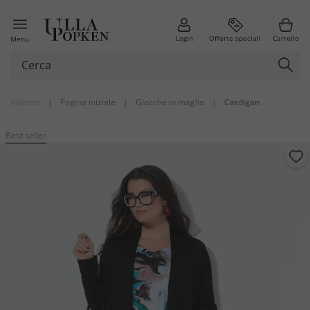
Login
Offerte speciali
Carrello
Menu
Indietro
|
Pagina iniziale
|
Giacche in maglia
|
Cardigan
Best seller