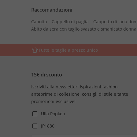
Raccomandazioni
Canotta
Cappello di paglia
Cappotto di lana do
Abito da sera con taglio svasato e smanicato donna
Tutte le taglie a prezzo unico
15€ di sconto
Iscriviti alla newsletter! Ispirazioni fashion,
anteprime di collezione, consigli di stile e tante
promozioni esclusive!
Ulla Popken
JP1880