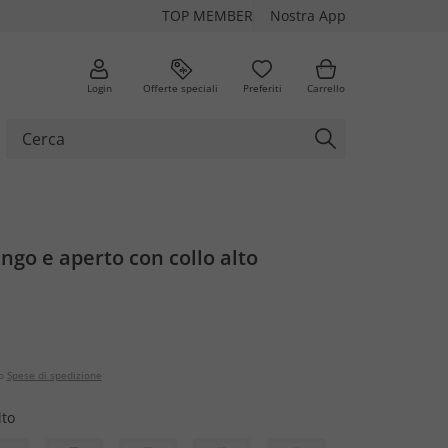
TOP MEMBER
Nostra App
Login
Offerte speciali
Preferiti
Carrello
ngo e aperto con collo alto
o
Spese di spedizione
lto