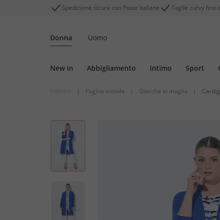
Spedizione sicura con Poste Italiane
Taglie curvy fino 
Donna
Uomo
New in
Abbigliamento
Intimo
Sport
Indietro
|
Pagina iniziale
|
Giacche in maglia
|
Cardi