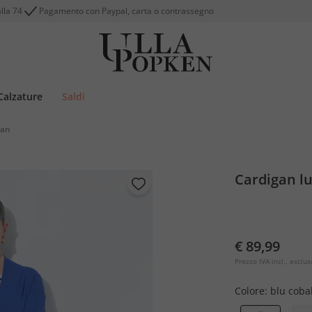
alla 74
Pagamento con Paypal, carta o contrassegno
Calzature
Saldi
gan
Cardigan lu
€ 89,99
Prezzo IVA incl., esclus
Colore:
blu coba