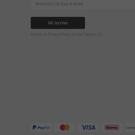
Mi iscrivo
Accetto la Privacy Policy di Ulla Popken.
[+]
Contr