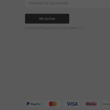
Mi iscrivo
Accetto la Privacy Policy di Ulla Popken.
[+]
Contr