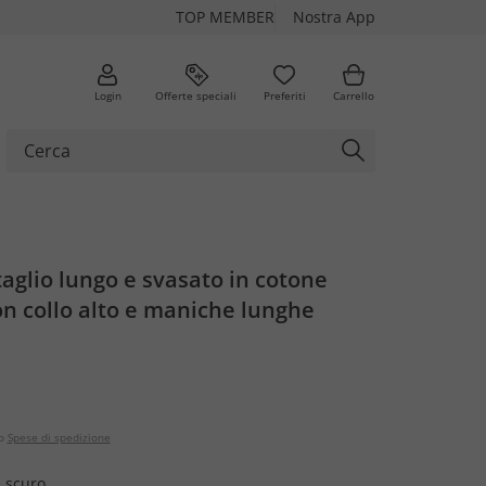
TOP MEMBER
Nostra App
Login
Offerte speciali
Preferiti
Carrello
taglio lungo e svasato in cotone
on collo alto e maniche lunghe
o
Spese di spedizione
e scuro