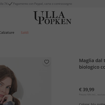
alla 74
Pagamento con Paypal, carta o contrassegno
Calzature
Saldi
Maglia dal 
biologico c
€ 39,99
Prezzo IVA incl., esclus
Colore:
blu nott