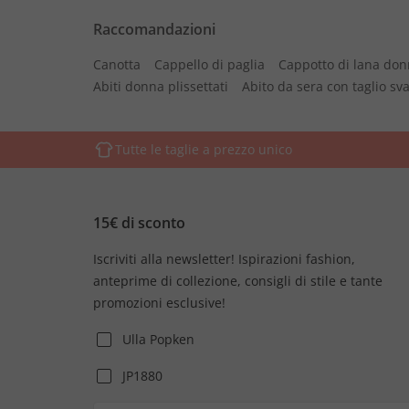
Raccomandazioni
Canotta
Cappello di paglia
Cappotto di lana do
Abiti donna plissettati
Abito da sera con taglio s
Tutte le taglie a prezzo unico
15€ di sconto
Iscriviti alla newsletter! Ispirazioni fashion,
anteprime di collezione, consigli di stile e tante
promozioni esclusive!
Ulla Popken
JP1880