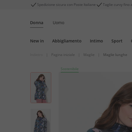
Spedizione sicura con Poste Italiane
Taglie curvy fino 
Donna
Uomo
New in
Abbigliamento
Intimo
Sport
Indietro
|
Pagina iniziale
|
Maglie
|
Maglie lunghe
Sostenibile