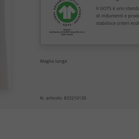
Il GOTS è uno standa
di indumenti e prodot
stabilisce criteri eco
Maglia lunga
N. articolo:
833210130