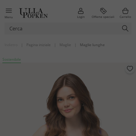
Login
Offerte speciali
Carrello
Menu
Indietro
|
Pagina iniziale
|
Maglie
|
Maglie lunghe
Sostenibile