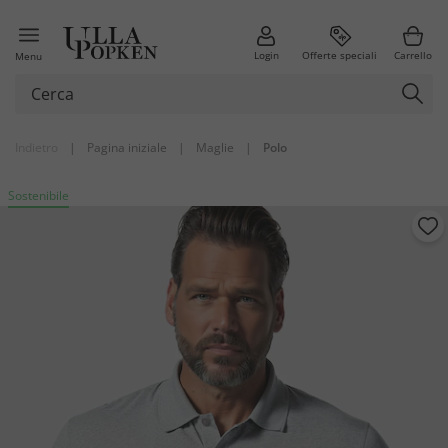
Login
Offerte speciali
Carrello
Menu
Indietro
|
Pagina iniziale
|
Maglie
|
Polo
Sostenibile