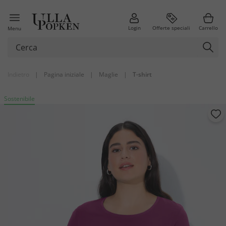
Login
Offerte speciali
Carrello
Menu
Indietro
|
Pagina iniziale
|
Maglie
|
T-shirt
Sostenibile