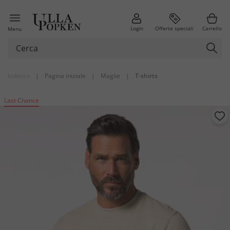
Login
Offerte speciali
Carrello
Menu
Indietro
|
Pagina iniziale
|
Maglie
|
T-shirts
Last Chance