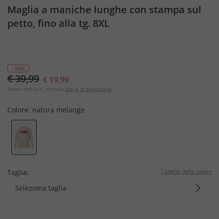
Maglia a maniche lunghe con stampa sul
petto, fino alla tg. 8XL
- 50%
€ 39,99
€ 19,99
Prezzo IVA incl., escluso
Spese di spedizione
Colore:
natura melange
Tabella delle taglie
Taglia:
Seleziona taglia