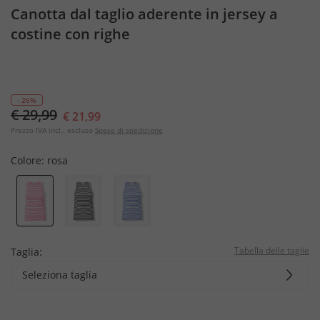
Canotta dal taglio aderente in jersey a
costine con righe
- 26%
€ 29,99
€ 21,99
Prezzo IVA incl., escluso
Spese di spedizione
Colore:
rosa
Tabella delle taglie
Taglia:
Seleziona taglia