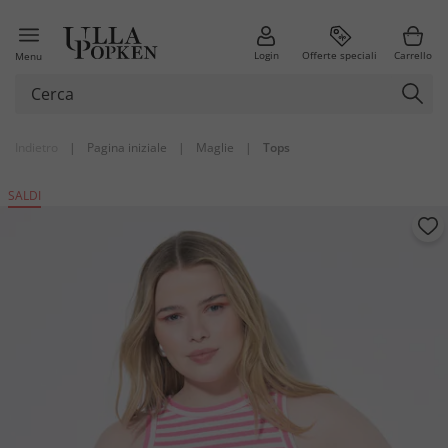
Login
Offerte speciali
Carrello
Menu
Indietro
|
Pagina iniziale
|
Maglie
|
Tops
SALDI