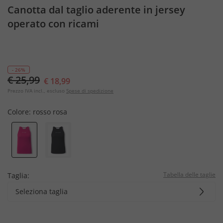
Canotta dal taglio aderente in jersey
operato con ricami
- 26%
€ 25,99
€ 18,99
Prezzo IVA incl., escluso
Spese di spedizione
Colore:
rosso rosa
Tabella delle taglie
Taglia:
Seleziona taglia