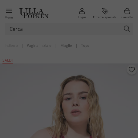
Login
Offerte speciali
Carrello
Menu
Indietro
|
Pagina iniziale
|
Maglie
|
Tops
SALDI