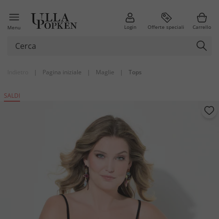
Login
Offerte speciali
Carrello
Menu
Indietro
|
Pagina iniziale
|
Maglie
|
Tops
SALDI