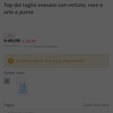
Top dal taglio svasato con velluto, raso e
orlo a punte
- 50%
€ 49,99
€ 24,99
Prezzo IVA incl., escluso
Spese di spedizione
Questo colore non è più disponibile
Colore:
nero
Tabella delle taglie
Taglia: