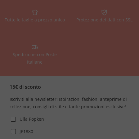
Tutte le taglie a prezzo unico
Protezione dei dati con SSL
Spedizione con Poste
Italiane
15€ di sconto
Iscriviti alla newsletter! Ispirazioni fashion, anteprime di
collezione, consigli di stile e tante promozioni esclusive!
Ulla Popken
JP1880