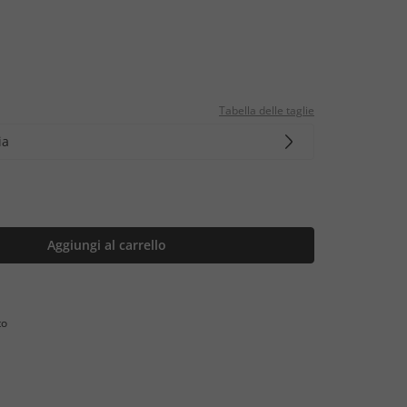
Tabella delle taglie
ia
Aggiungi al carrello
to