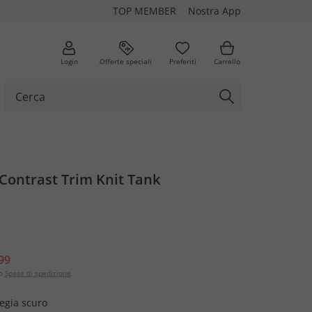
TOP MEMBER
Nostra App
Login
Offerte speciali
Preferiti
Carrello
Contrast Trim Knit Tank
99
o
Spese di spedizione
iegia scuro