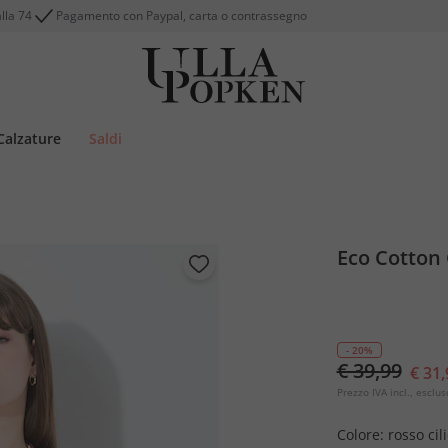
alla 74
Pagamento con Paypal, carta o contrassegno
Calzature
Saldi
Eco Cotton 
- 20%
€ 39,99
€ 31,
Prezzo IVA incl., esclus
Colore:
rosso cil