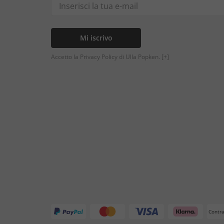
Mi iscrivo
Accetto la Privacy Policy di Ulla Popken.
[+]
Contr