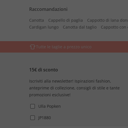
Raccomandazioni
Canotta
Cappello di paglia
Cappotto di lana do
Cardigan lungo
Canotta dal taglio
Cappotto con 
Tutte le taglie a prezzo unico
15€ di sconto
Iscriviti alla newsletter! Ispirazioni fashion,
anteprime di collezione, consigli di stile e tante
promozioni esclusive!
Ulla Popken
JP1880