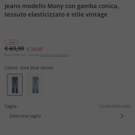
Jeans modello Mony con gamba conica,
tessuto elasticizzato e stile vintage
- 50%
€ 69,99
€ 34,99
Prezzo IVA incl., escluso
Spese di spedizione
Colore:
dark blue denim
Tabella delle taglie
Taglia:
Seleziona taglia