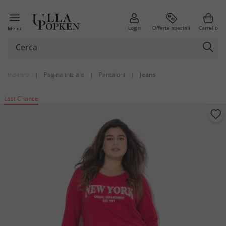
Login
Offerte speciali
Carrello
Menu
Indietro
|
Pagina iniziale
|
Pantaloni
|
Jeans
Last Chance