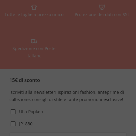
Tutte le taglie a prezzo unico
Protezione dei dati con SSL
Spedizione con Poste
Italiane
15€ di sconto
Iscriviti alla newsletter! Ispirazioni fashion, anteprime di
collezione, consigli di stile e tante promozioni esclusive!
Ulla Popken
JP1880