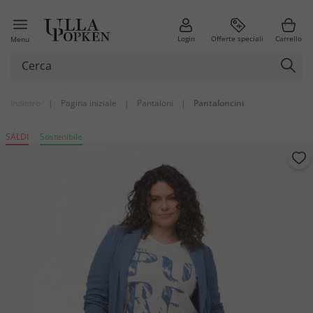
Login
Offerte speciali
Carrello
Menu
Indietro
|
Pagina iniziale
|
Pantaloni
|
Pantaloncini
SALDI
Sostenibile