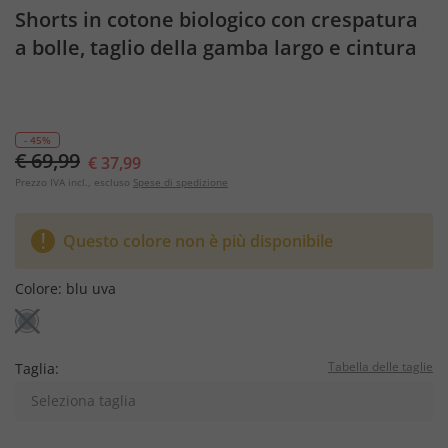
Shorts in cotone biologico con crespatura
a bolle, taglio della gamba largo e cintura
elastica
- 45%
€ 69,99
€ 37,99
Prezzo IVA incl., escluso
Spese di spedizione
Questo colore non è più disponibile
Colore:
blu uva
Tabella delle taglie
Taglia:
Seleziona taglia