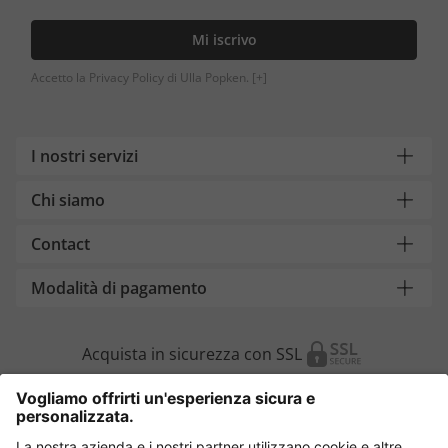
Mi iscrivo
Accetto la Privacy Policy di Ulla Popken.
[+]
I nostri servizi
Chi siamo
Contact
Modalità di pagamento
Acquista in sicurezza con SSL
Cambia Paese