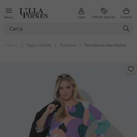
Login
Offerte speciali
Carrello
Menu
Indietro
|
Pagina iniziale
|
Pantaloni
|
Pantaloni a vita elastica