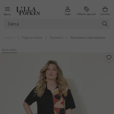
Login
Offerte speciali
Carrello
Menu
Indietro
|
Pagina iniziale
|
Pantaloni
|
Pantaloni a vita elastica
Best seller