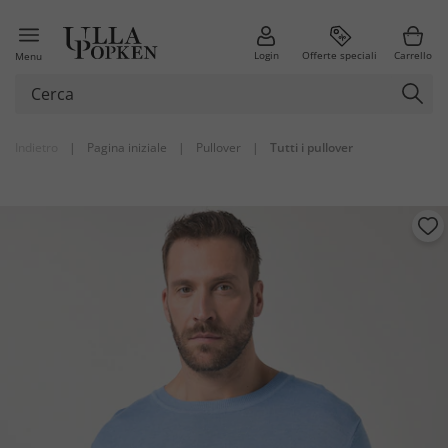
Login
Offerte speciali
Carrello
Menu
Indietro
|
Pagina iniziale
|
Pullover
|
Tutti i pullover