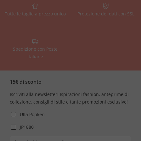
Tutte le taglie a prezzo unico
Protezione dei dati con SSL
Spedizione con Poste
Italiane
15€ di sconto
Iscriviti alla newsletter! Ispirazioni fashion, anteprime di
collezione, consigli di stile e tante promozioni esclusive!
Ulla Popken
JP1880