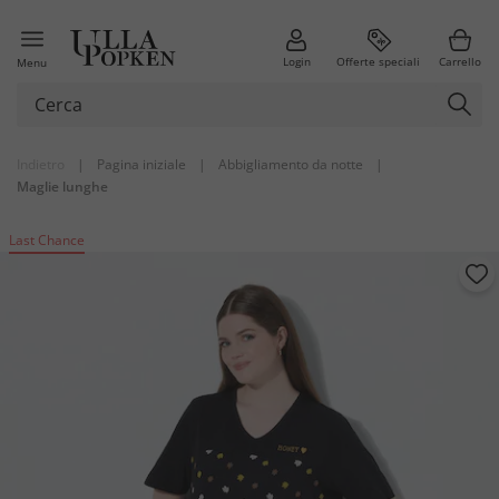
Login
Offerte speciali
Carrello
Menu
Indietro
|
Pagina iniziale
|
Abbigliamento da notte
|
Maglie lunghe
Last Chance