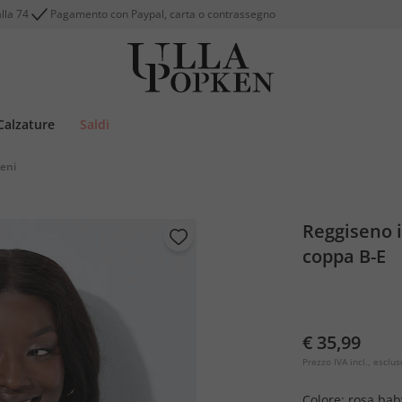
alla 74
Pagamento con Paypal, carta o contrassegno
Calzature
Saldi
eni
Reggiseno i
coppa B-E
€ 35,99
Prezzo IVA incl., esclus
Colore:
rosa bab