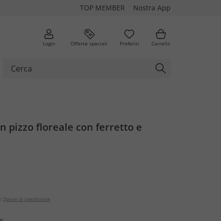
TOP MEMBER
Nostra App
Login
Offerte speciali
Preferiti
Carrello
n pizzo floreale con ferretto e
o
Spese di spedizione
y