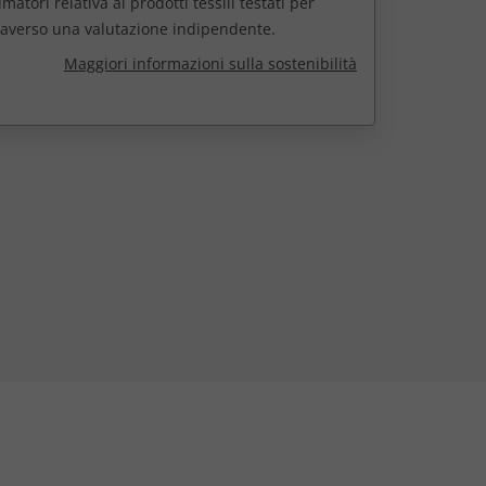
atori relativa ai prodotti tessili testati per
raverso una valutazione indipendente.
Maggiori informazioni sulla sostenibilità