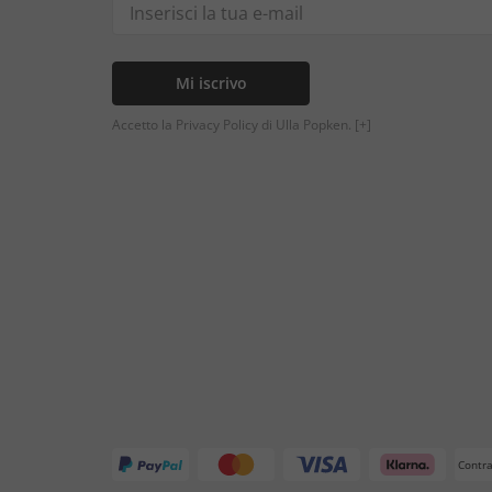
Mi iscrivo
Accetto la Privacy Policy di Ulla Popken.
[+]
Contr