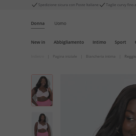
Spedizione sicura con Poste Italiane
Taglie curvy fino 
Donna
Uomo
New in
Abbigliamento
Intimo
Sport
Indietro
|
Pagina iniziale
|
Biancheria intima
|
Reggis