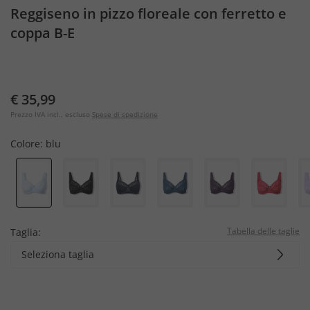
Reggiseno in pizzo floreale con ferretto e
coppa B-E
€ 35,99
Prezzo IVA incl., escluso
Spese di spedizione
Colore:
blu
Tabella delle taglie
Taglia:
Seleziona taglia