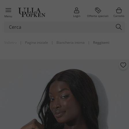
Login
Offerte speciali
Carrello
Menu
Indietro
|
Pagina iniziale
|
Biancheria intima
|
Reggiseni