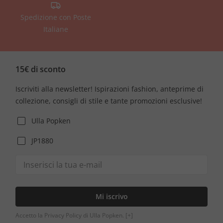
Spedizione con Poste
Italiane
15€ di sconto
Iscriviti alla newsletter! Ispirazioni fashion, anteprime di
collezione, consigli di stile e tante promozioni esclusive!
Ulla Popken
JP1880
Mi iscrivo
Accetto la Privacy Policy di Ulla Popken.
[+]