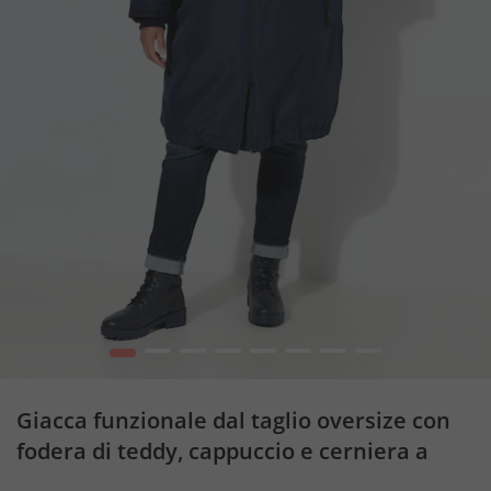
1
2
3
4
5
6
7
8
Giacca funzionale dal taglio oversize con
fodera di teddy, cappuccio e cerniera a
cursore doppio