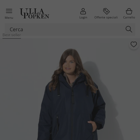
Login
Offerte speciali
Carrello
Menu
Best seller