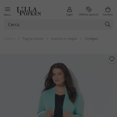
Login
Offerte speciali
Carrello
Menu
Indietro
|
Pagina iniziale
|
Giacche in maglia
|
Cardigan