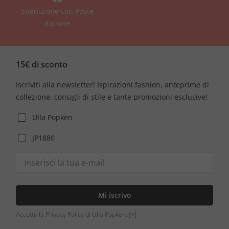
Spedizione con Poste
Italiane
15€ di sconto
Iscriviti alla newsletter! Ispirazioni fashion, anteprime di
collezione, consigli di stile e tante promozioni esclusive!
Ulla Popken
JP1880
Mi iscrivo
Accetto la Privacy Policy di Ulla Popken.
[+]