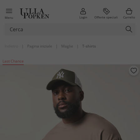
Login
Offerte speciali
Carrello
Menu
Indietro
|
Pagina iniziale
|
Maglie
|
T-shirts
Last Chance