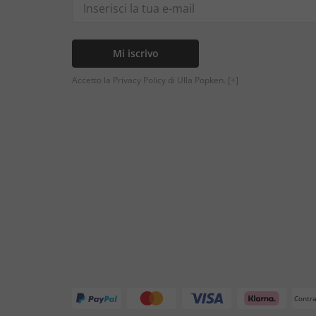
Mi iscrivo
Accetto la Privacy Policy di Ulla Popken.
[+]
Contr