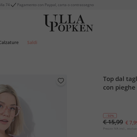
alla 74
Pagamento con Paypal, carta o contrassegno
Calzature
Saldi
Top dal tag
con pieghe 
- 50%
€ 15,99
€ 7,9
Prezzo IVA incl., esclus