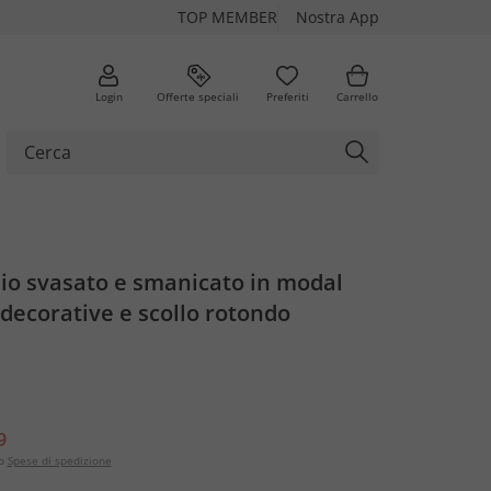
TOP MEMBER
Nostra App
Login
Offerte speciali
Preferiti
Carrello
lio svasato e smanicato in modal
decorative e scollo rotondo
9
o
Spese di spedizione