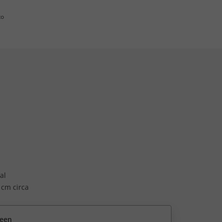
to
al
 cm circa
reen