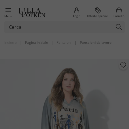
Login
Offerte speciali
Carrello
Menu
Indietro
|
Pagina iniziale
|
Pantaloni
|
Pantaloni da lavoro