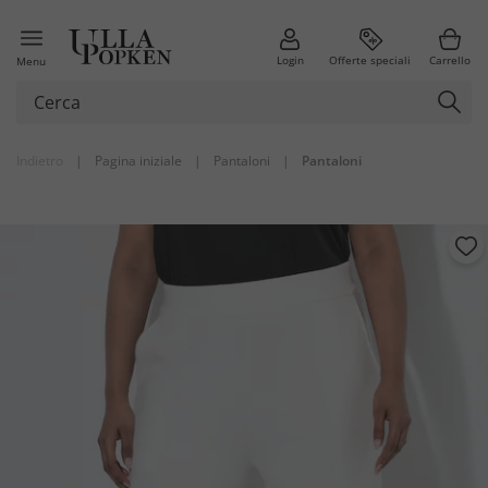
Login
Offerte speciali
Carrello
Menu
Indietro
|
Pagina iniziale
|
Pantaloni
|
Pantaloni