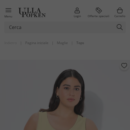
Login
Offerte speciali
Carrello
Menu
Indietro
|
Pagina iniziale
|
Maglie
|
Tops